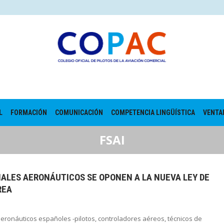
L
FORMACIÓN
COMUNICACIÓN
COMPETENCIA LINGÜÍSTICA
VENTA
FSAI
NALES AERONÁUTICOS SE OPONEN A LA NUEVA LEY DE
REA
eronáuticos españoles -pilotos, controladores aéreos, técnicos de