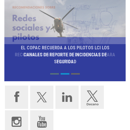
EL COPAC ALERTA DE LOS RIESGOS DE SEGURIDAD
EL COPAC RECUERDA A LOS PILOTOS LCI LOS
DE LOS PILOTOS DE LUCHA CONTRA LOS INCENDIOS
RECOMENDACIONES SOBRE REDES SOCIALES PARA
CANALES DE REPORTE DE INCIDENCIAS DE
FORESTALES
SEGURIDAD
PILOTOS