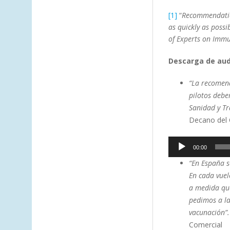
[1]
“
Recommendation
as quickly as poss
of Experts on Immu
Descarga de aud
“La recomend
pilotos debe
Sanidad y T
Decano del C
Reproductor
00:00
de
“En España s
audio
En cada vuel
a medida que
pedimos a la
vacunación”
Comercial