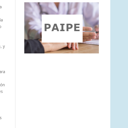
a
la
o
, y
ara
ión
es
s