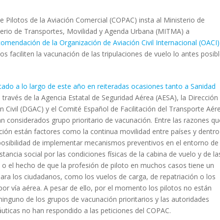
 de Pilotos de la Aviación Comercial (COPAC) insta al Ministerio de
sterio de Transportes, Movilidad y Agenda Urbana (MITMA) a
comendación de la Organización de Aviación Civil Internacional (OACI)
os faciliten la vacunación de las tripulaciones de vuelo lo antes posib
tado a lo largo de este año en reiteradas ocasiones tanto a Sanidad
a través de la Agencia Estatal de Seguridad Aérea (AESA), la Dirección
n Civil (DGAC) y el Comité Español de Facilitación del Transporte Aér
an considerados grupo prioritario de vacunación. Entre las razones qu
tición están factores como la continua movilidad entre países y dentro
posibilidad de implementar mecanismos preventivos en el entorno de
tancia social por las condiciones físicas de la cabina de vuelo y de la
 o el hecho de que la profesión de piloto en muchos casos tiene un
para los ciudadanos, como los vuelos de carga, de repatriación o los
 por vía aérea. A pesar de ello, por el momento los pilotos no están
nguno de los grupos de vacunación prioritarios y las autoridades
áuticas no han respondido a las peticiones del COPAC.