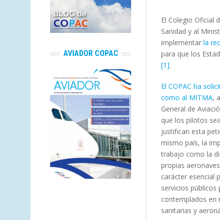
El Colegio Oficial
Sanidad y al Mini
implementar
la re
AVIADOR COPAC
para que los Estad
[1]
.
El COPAC ha solici
como al MITMA
, 
General de Aviació
que los pilotos se
justifican esta pe
mismo país, la im
trabajo como la dis
propias aeronaves
carácter esencial 
servicios públicos
contemplados en ni
sanitarias y aeron