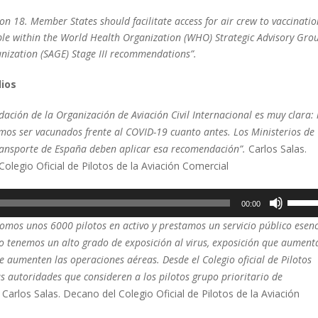
 18. Member States should facilitate access for air crew to vaccinatio
ible within the World Health Organization (WHO) Strategic Advisory Gro
nization (SAGE) Stage III recommendations”.
ios
ación de la Organización de Aviación Civil Internacional es muy clara: 
mos ser vacunados frente al COVID-19 cuanto antes. Los Ministerios de
ransporte de España deben aplicar esa recomendación”.
Carlos Salas.
olegio Oficial de Pilotos de la Aviación Comercial
Utiliza
00:00
las
omos unos 6000 pilotos en activo y prestamos un servicio público esenc
teclas
o tenemos un alto grado de exposición al virus, exposición que aument
de
 aumenten las operaciones aéreas. Desde el Colegio oficial de Pilotos
flecha
s autoridades que consideren a los pilotos grupo prioritario de
arriba/
.
Carlos Salas. Decano del Colegio Oficial de Pilotos de la Aviación
para
aumen