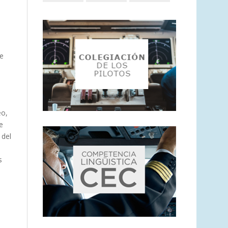
le
eo,
e
 del
s